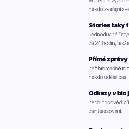
visí. Přidej výzvu
někdo zveřejní sv
Stories taky f
Jednoduché “myslí
za 24 hodin, takž
Přímé zprávy 
než hromadné rozes
někdo udělal čas, 
Odkazy v bio j
nech odpovědi při
zainteresovaní.