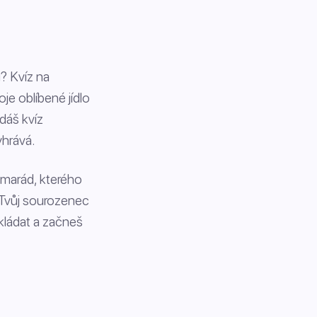
u? Kvíz na
je oblíbené jídlo
edáš kvíz
yhrává.
amarád, kterého
 Tvůj sourozenec
kládat a začneš