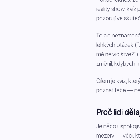
reality show, kvíz
pozorují ve skute
To ale neznamená,
lehkých otázek (“
mě nejvíc štve?”),
změnil, kdybych m
Cílem je kvíz, kte
poznat tebe — ne
Proč lidi děl
Je něco uspokojiv
mezery — věci, kte