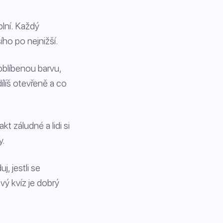
plní. Každý
ho po nejnižší.
 oblíbenou barvu,
dílíš otevřeně a co
 záludné a lidi si
y.
, jestli se
ý kvíz je dobrý