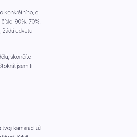
co konkrétního, o
 číslo. 90%. 70%.
é, žádá odvetu
ělá, skončíte
tokrát jsem ti
 tvoji kamarádi už