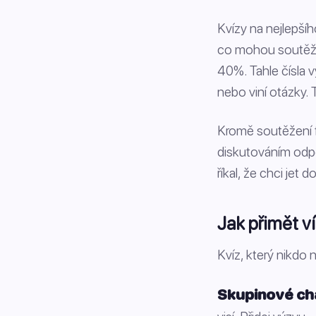
Kvízy na nejlepšíh
co mohou soutěžit
40%. Tahle čísla 
nebo viní otázky. 
Kromě soutěžení f
diskutováním odpo
říkal, že chci jet
Jak přimět ví
Kvíz, který nikdo 
Skupinové cha