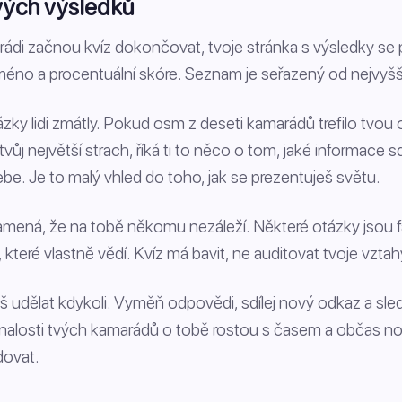
vých výsledků
rádi začnou kvíz dokončovat, tvoje stránka s výsledky se 
éno a procentuální skóre. Seznam je seřazený od nejvyšší
tázky lidi zmátly. Pokud osm z deseti kamarádů trefilo tvou
vůj největší strach, říká ti to něco o tom, jaké informace s
be. Je to malý vhled do toho, jak se prezentuješ světu.
mená, že na tobě někomu nezáleží. Některé otázky jsou fakt
 které vlastně vědí. Kvíz má bavit, ne auditovat tvoje vztah
 udělat kdykoli. Vyměň odpovědi, sdílej nový odkaz a sleduj
nalosti tvých kamarádů o tobě rostou s časem a občas nov
dovat.