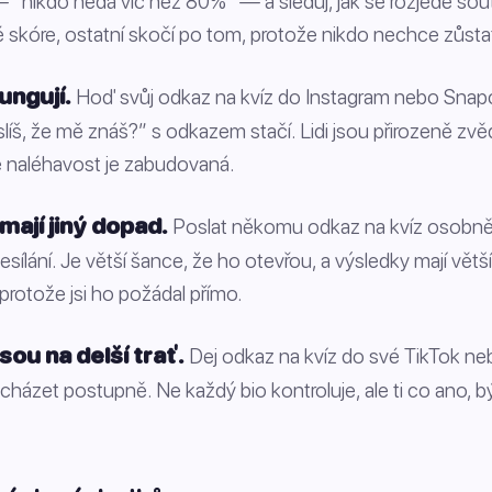
 — “nikdo nedá víc než 80%” — a sleduj, jak se rozjede so
é skóre, ostatní skočí po tom, protože nikdo nechce zůsta
ungují.
Hoď svůj odkaz na kvíz do Instagram nebo Snapc
š, že mě znáš?” s odkazem stačí. Lidi jsou přirozeně zvěd
e naléhavost je zabudovaná.
mají jiný dopad.
Poslat někomu odkaz na kvíz osobně 
ílání. Je větší šance, že ho otevřou, a výsledky mají větš
protože jsi ho požádal přímo.
sou na delší trať.
Dej odkaz na kvíz do své TikTok ne
cházet postupně. Ne každý bio kontroluje, ale ti co ano, b