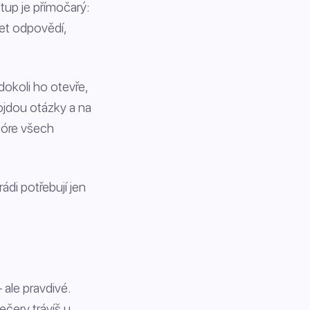
tup je přímočarý:
set odpovědí,
dokoli ho otevře,
rojdou otázky a na
kóre všech
ádi potřebují jen
ale pravdivé.
ečery trávíš u