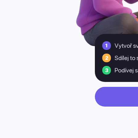
Vytvoř sv
Sdílej to
Podívej s