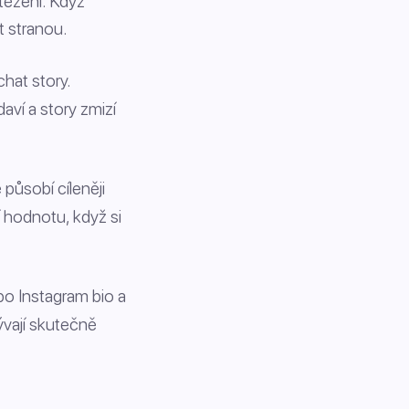
utěžení. Když
t stranou.
hat story.
aví a story zmizí
působí cíleněji
í hodnotu, když si
bo Instagram bio a
ývají skutečně