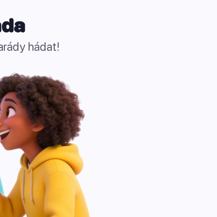
áda
marády hádat!