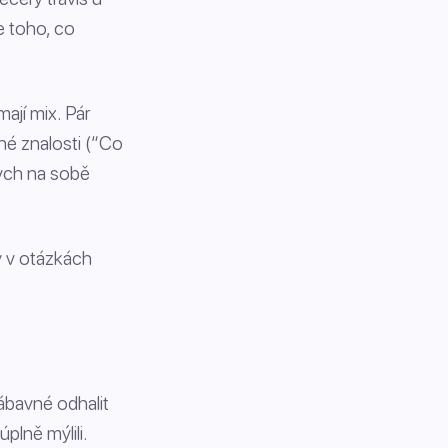
e toho, co
ají mix. Pár
né znalosti (“Co
bych na sobě
by v otázkách
ábavné odhalit
plně mýlili.