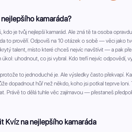
a nejlepšího kamaráda?
víš, kdo je tvůj nejlepší kamarád. Ale zná tě ta osoba opravd
a to prověří. Odpovíš na 10 otázek o sobě — věci jako tvo
krytý talent, místo které chceš nejvíc navštívit — a pak př
úkol: uhodnout, co jsi vybral. Kdo trefí nejvíc odpovědí, v
 protože to jednoduché je. Ale výsledky často překvapí. K
ůže dopadnout hůř než někdo, koho jsi potkal teprve loni.
at. Právě to dělá tuhle věc zajímavou — přestaneš předpo
vit Kvíz na nejlepšího kamaráda