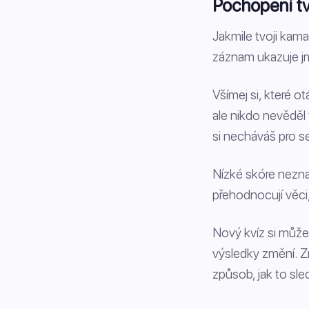
Pochopení t
Jakmile tvoji kama
záznam ukazuje jm
Všímej si, které o
ale nikdo nevěděl t
si necháváš pro se
Nízké skóre nezna
přehodnocují věci,
Nový kvíz si můžeš
výsledky změní. Z
způsob, jak to sle