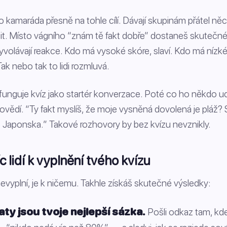
o kamaráda přesně na tohle cílí. Dávají skupinám přátel ně
. Místo vágního “znám tě fakt dobře” dostaneš skutečné
vyvolávají reakce. Kdo má vysoké skóre, slaví. Kdo má nízk
Tak nebo tak to lidi rozmluvá.
unguje kvíz jako startér konverzace. Poté co ho někdo ud
vědí. “Ty fakt myslíš, že moje vysněná dovolená je pláž? S
 do Japonska.” Takové rozhovory by bez kvízu nevznikly.
c lidí k vyplnění tvého kvízu
nevyplní, je k ničemu. Takhle získáš skutečné výsledky:
ty jsou tvoje nejlepší sázka.
Pošli odkaz tam, kde