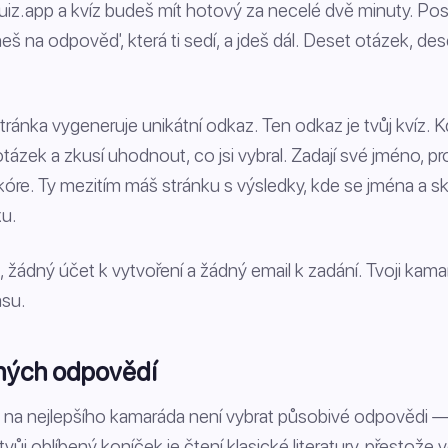
quiz.app a kvíz budeš mít hotový za necelé dvě minuty. Pos
neš na odpověď, která ti sedí, a jdeš dál. Deset otázek, de
tránka vygeneruje unikátní odkaz. Ten odkaz je tvůj kvíz. K
otázek a zkusí uhodnout, co jsi vybral. Zadají své jméno, p
óre. Ty mezitím máš stránku s výsledky, kde se jména a s
ku.
, žádný účet k vytvoření a žádný email k zadání. Tvoji kamar
asu.
ných odpovědí
u na nejlepšího kamaráda není vybrat působivé odpovědi — 
vůj oblíbený koníček je čtení klasické literatury, přestože v