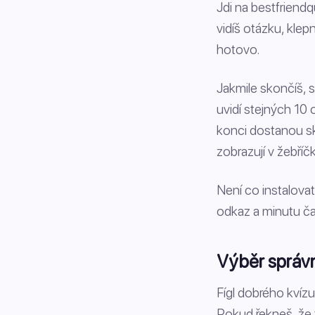
Jdi na bestfriend
vidíš otázku, klep
hotovo.
Jakmile skončíš, s
uvidí stejných 10 
konci dostanou sk
zobrazují v žebříč
Není co instalovat
odkaz a minutu č
Výběr správ
Fígl dobrého kvíz
Pokud řekneš, že t