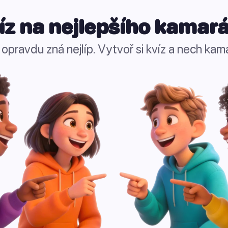
íz na nejlepšího kamar
tě opravdu zná nejlíp. Vytvoř si kvíz a nech ka