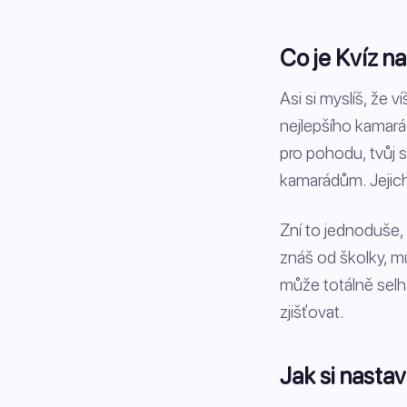
Co je Kvíz n
Asi si myslíš, že 
nejlepšího kamarád
pro pohodu, tvůj s
kamarádům. Jejich 
Zní to jednoduše,
znáš od školky, m
může totálně selh
zjišťovat.
Jak si nasta