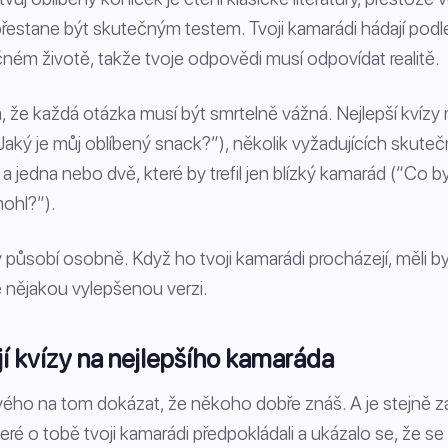
 přestane být skutečným testem. Tvoji kamarádi hádají podl
čném životě, takže tvoje odpovědi musí odpovídat realitě.
 že každá otázka musí být smrtelně vážná. Nejlepší kvízy m
Jaký je můj oblíbený snack?”), několik vyžadujících skuteč
 a jedna nebo dvě, které by trefil jen blízký kamarád (“Co 
ohl?”).
rý působí osobně. Když ho tvoji kamarádi procházejí, měli 
 nějakou vylepšenou verzi.
ají kvízy na nejlepšího kamaráda
ého na tom dokázat, že někoho dobře znáš. A je stejně z
ré o tobě tvoji kamarádi předpokládali a ukázalo se, že se ú